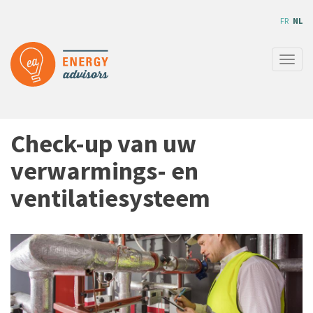
Overslaan
FR
NL
en
naar
de
Navig
inhoud
wisse
gaan
Check-up van uw
verwarmings- en
ventilatiesysteem