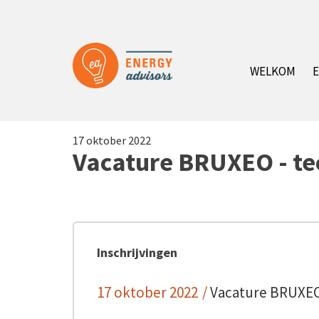
Overslaan
en
naar
de
WELKOM
E
inhoud
gaan
17 oktober 2022
Vacature BRUXEO - te
Inschrijvingen
17 oktober 2022
/
Vacature BRUXEO 