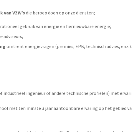
ik van VZW’s
die beroep doen op onze diensten;
 rationeel gebruik van energie en hernieuwbare energie;
e-adviseurs;
ing
omtrent energievragen (premies, EPB, technisch advies, enz.).
of industrieel ingenieur of andere technische profielen) met erva
school met ten minste 3 jaar aantoonbare ervaring op het gebied 