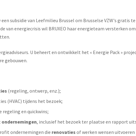
een subsidie van Leefmilieu Brussel om Brusselse VZW's gratis te
ode van energiecrisis wil BRUXEO haar energieteam versterken om 
tten.
rgieadviseurs. U beheert en ontwikkelt het « Energie Pack » proj
aire gebouwen.
ties
(regeling, ontwerp, enz.);
ties (HVAC) tijdens het bezoek;
 regeling en quickwins;
it ondernemingen
, inclusief het bezoek ter plaatse en rapport uit
profit ondernemingen die
renovaties
of werken wensen uitvoeren (