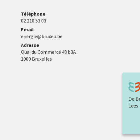
Téléphone
02 210 53 03
Email
energie@bruxeo.be
Adresse
Quai du Commerce 48 b3A
1000 Bruxelles
De Br
Lees
Juri