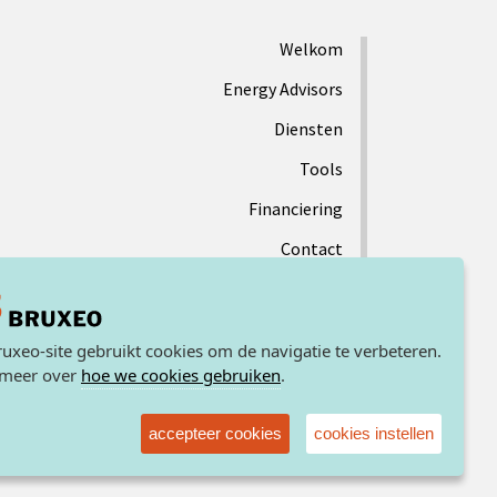
Welkom
Energy Advisors
Diensten
Tools
Financiering
Contact
uxeo-site gebruikt cookies om de navigatie te verbeteren.
 meer over
hoe we cookies gebruiken
.
accepteer cookies
cookies instellen
dische informatie
Privé leven
Taylor made by BURO13