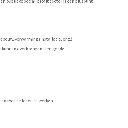
n publieke social-profit sector is een pluspunt.
ebouw, verwarmingsinstallatie, enz.)
aal kunnen overbrengen, een goede
amen met de leden te werken.