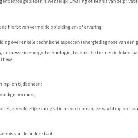
noemde gebieden is wenselijk. Ervaring of kennis van de private e
de hierboven vermelde opleiding en/of ervaring.
iding over enkele technische aspecten (energiediagnose van een g
rs, interesse in energietechnologie, technische termen in lekent
nthese.
ing- en tijdbeheer ;
kundige normen ;
tiatief, gemakkelijke integratie in een team en verwachting om s
ennis van de andere taal.