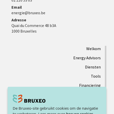
02 210 53 03
Email
energie@bruxeo.be
Adresse
Quai du Commerce 48 b3A
1000 Bruxelles
Welkom
Energy Advisors
Diensten
Tools
Financiering
Contact
De Bruxeo-site gebruikt cookies om de navigatie
te verbeteren. Lees meer over
hoe we cookies